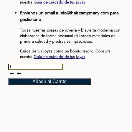
nuestra
Guía de cuidado de tus joyas
Envíanos un email a info@thaiscampmany.com para
gestionarlo
Todas nuestras piezas de joyería y bisutería moderna son
elaboradas de forma artesanal utilizando materiales de
primera calidad y piedras semipreciosas.
Cuida de tus joyas como un bonito tesoro. Consulta
nuestra
Guía de cuidado de tus joyas
Colgante
rosetón
basic
Añadir al Carrito
oro
cantidad