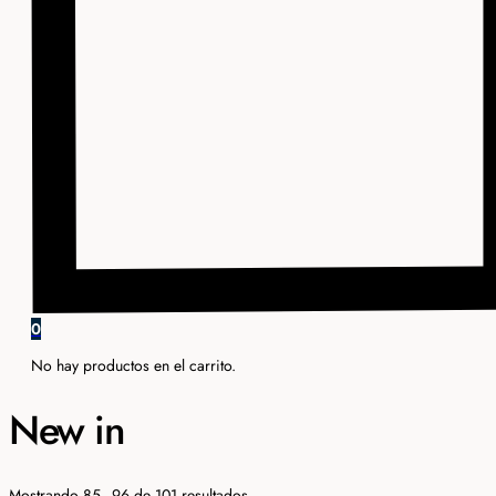
0
No hay productos en el carrito.
New in
Ordenado
Mostrando 85–96 de 101 resultados