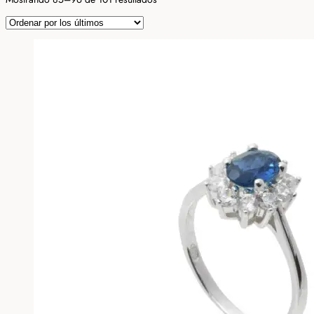
por
los
últimos