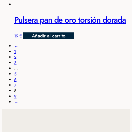
Pulsera pan de oro torsión dorada
Añadir al carrito
19
€
←
1
2
3
…
5
6
7
8
9
→