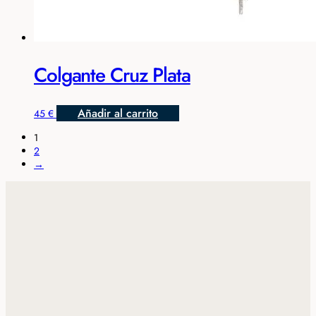
Colgante Cruz Plata
Añadir al carrito
45
€
1
2
→