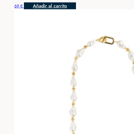
Añadir al carrito
69
€