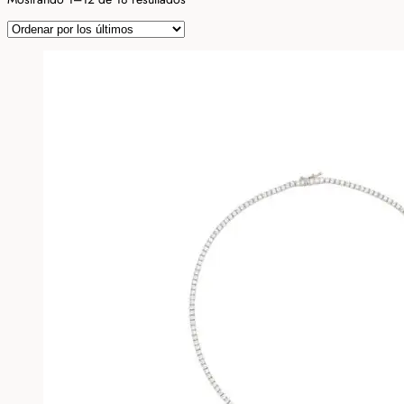
por
los
últimos