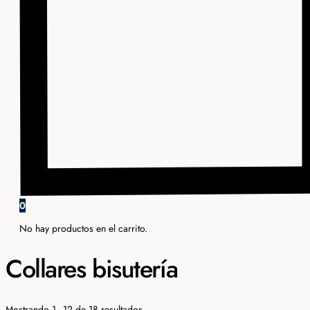
0
No hay productos en el carrito.
Collares bisutería
Ordenado
Mostrando 1–12 de 18 resultados