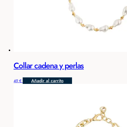
Collar cadena y perlas
Añadir al carrito
49
€