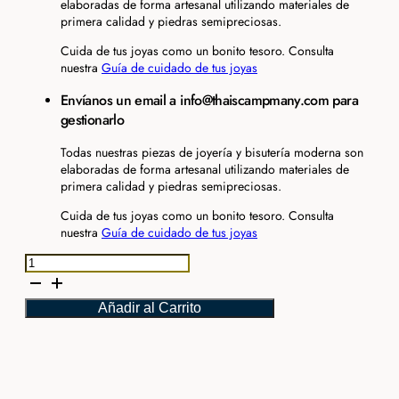
elaboradas de forma artesanal utilizando materiales de
primera calidad y piedras semipreciosas.
Cuida de tus joyas como un bonito tesoro. Consulta
nuestra
Guía de cuidado de tus joyas
Envíanos un email a info@thaiscampmany.com para
gestionarlo
Todas nuestras piezas de joyería y bisutería moderna son
elaboradas de forma artesanal utilizando materiales de
primera calidad y piedras semipreciosas.
Cuida de tus joyas como un bonito tesoro. Consulta
nuestra
Guía de cuidado de tus joyas
Pulsera
Pan
de
Añadir al Carrito
oro
trenzada
dorada
cantidad