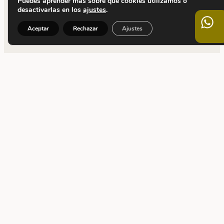
Puedes aprender más sobre qué cookies utilizamos o
desactivarlas en los
ajustes
.
Aceptar
Rechazar
Ajustes
CONTACTO
C. Calvet, 5
08021 Barcelona
+34 932 090 955
info@thaiscampmany.com
C. Canonge Baranera, 2F