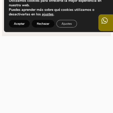
Utilizamos cookies para ofrecerte la mejor experiencia en
nuestra web.
Puedes aprender más sobre qué cookies utilizamos o
desactivarlas en los
ajustes
.
Aceptar
Rechazar
Ajustes
CONTACTO
C. Calvet, 5
08021 Barcelona
+34 932 090 955
info@thaiscampmany.com