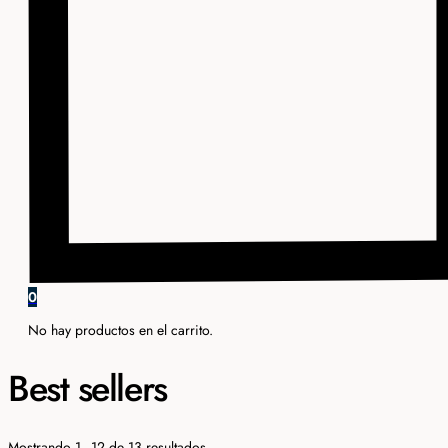
0
No hay productos en el carrito.
Best sellers
Ordenado
Mostrando 1–12 de 13 resultados