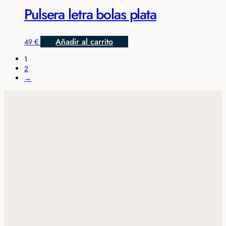
Pulsera letra bolas plata
Añadir al carrito
49
€
1
2
→