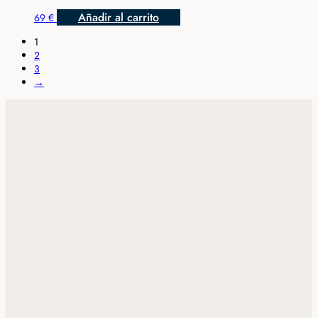
Añadir al carrito
69
€
1
2
3
→