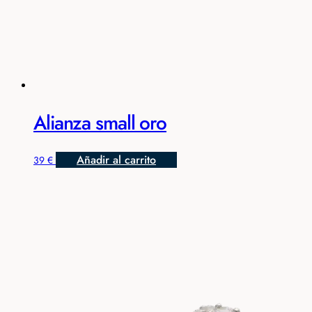
Alianza small oro
Añadir al carrito
39
€