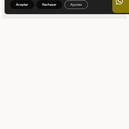
Aceptar
Rechazar
Ajustes
CONTACTO
C. Calvet, 5
08021 Barcelona
+34 932 090 955
info@thaiscampmany.com
C. Canonge Baranera, 2F
08911 Badalona
+34 934 644 492